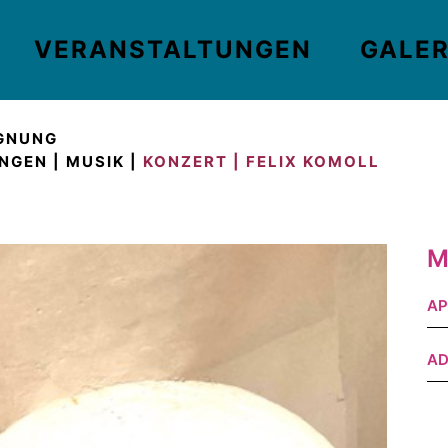
VERANSTALTUNGEN
GALER
EGNUNG
NGEN
|
MUSIK
|
KONZERT | FELIX KOMOLL
M
AP
A