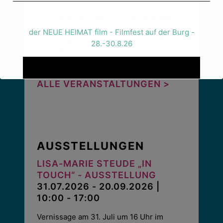
Drei Tage – ein Fest mit internationalen
Dokumentar- und Kurzfilmen
der NEUE HEIMAT film - Filmfest auf der Burg -
Ankommen und Hierbleiben – Zeit für
28.-30.8.26
Gespräche, mit Blick aufs Tollensetal.
www.derneueheimatfilm.de
ALLE VERANSTALTUNGEN >
AUSSTELLUNGEN
LISA-MARIE STEUDE „IN
TOUCH“ - AUSSTELLUNG
31.07.2026 - 20.09.2026 |
10:00 - 17:00
Vernissage am 31. Juli um 16 Uhr im