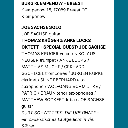
BURG KLEMPENOW – BREEST
Klempenow 15, 17089 Breest OT
Klempenow
JOE SACHSE SOLO
JOE SACHSE guitar
THOMAS KRÜGER & ANKE LUCKS
OKTETT + SPECIAL GUEST: JOE SACHSE
THOMAS KRÜGER voice / NIKOLAUS
NEUSER trumpet / ANKE LUCKS /
MATTHIAS MUCHE / GERHARD
GSCHLÖßL trombones / JÜRGEN KUPKE
clarinet / SILKE EBERHARD alto
saxophone / WOLFGANG SCHMIDTKE /
PATRICK BRAUN tenor saxophones /
MATTHEW BOOKERT tuba / JOE SACHSE
guitar
KURT SCHWITTERS: DIE URSONATE –
ein dadaistisches Lautgedicht in vier
Sätzen